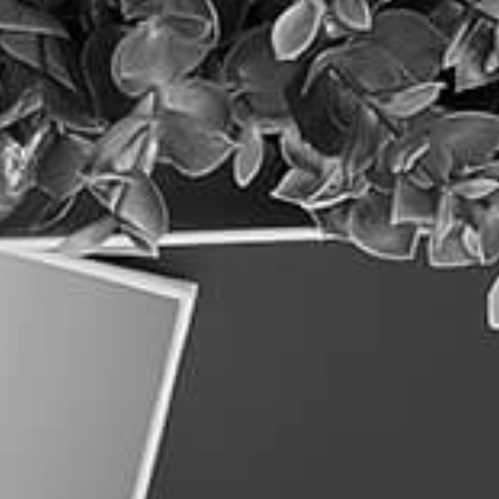
בגוגל (שכל בעל עסק יכול לעשות
לבד)
קרא עוד »
קידום אתרים ו-AI: המדריך המעודכן
לבעלי אתרים (2026)
קרא עוד »
אחסון אתרים מנוהל: כי האתר שלכם
הוא לא עוד ארגז במחסן
קרא עוד »
אודות כוונת
מילון מונחים SEO