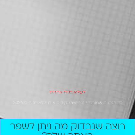
דברו איתי
מבוסס על
12 ביקורות
לעילא בניית אתרים
כל הזכויות שמורות לkavenet קידום אורגני לאתרים © 2026
רוצה שנבדוק מה ניתן לשפר