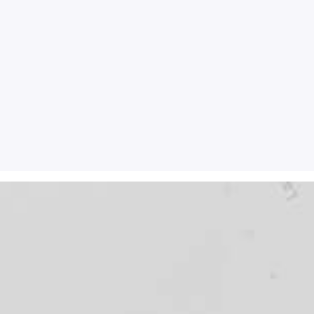
אימייל
*
אתר
שמור בדפדפן זה את השם, האימייל והאתר שלי לפעם הבאה
שאגיב.