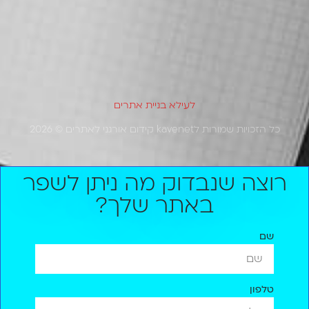
מבוסס על
12 ביקורות
לעילא בניית אתרים
כל הזכויות שמורות לkavenet קידום אורגני לאתרים © 2026
רוצה שנבדוק מה ניתן לשפר
באתר שלך?
שם
טלפון